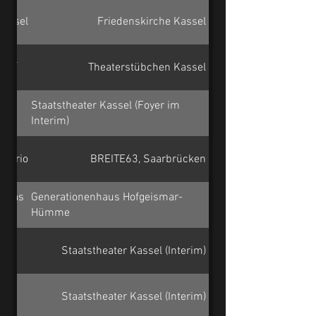
Kassel
Friedenskirche Kassel
Höhl
Theaterstübchen Kassel
&
Staatstheater Kassel (Foyer im
Interim)
t-Trio
BREITE63, Saarbrücken
obias
Generationenhaus Hofgeismar-
Hümme
Staatstheater Kassel (Interim)
Staatstheater Kassel (Interim)