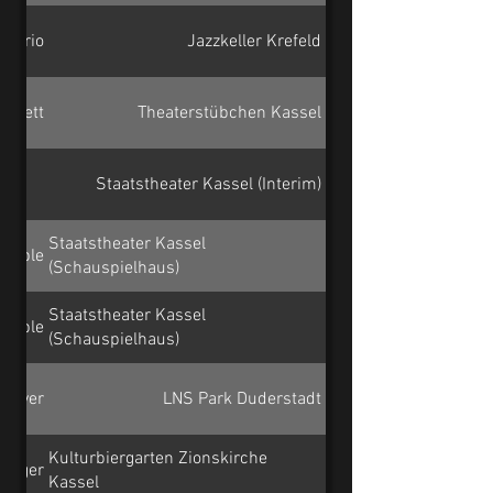
t-Trio
Jazzkeller Krefeld
artett
Theaterstübchen Kassel
Staatstheater Kassel (Interim)
Staatstheater Kassel
emble
(Schauspielhaus)
Staatstheater Kassel
emble
(Schauspielhaus)
nnover
LNS Park Duderstadt
Kulturbiergarten Zionskirche
 Roger
Kassel