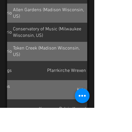
Allen Gardens (Madison Wisconsin,
t-Trio
US)
Conservatory of Music (Milwaukee
t-Trio
Wisconsin, US)
Token Creek (Madison Wisconsin,
t-Trio
US)
trings
Pfarrkirche Wrexen
obias
Köln
hessen
Kongress Palais Kassel
Höhl
Erlöserkirche Kassel-Harleshausen