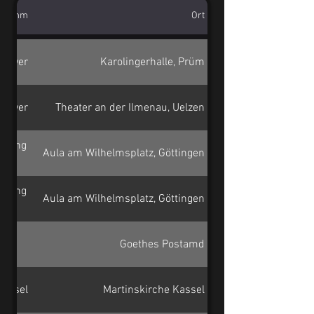
gramm
Ort
nnover
Karolingerhalle, Prüm
nnover
Theater an der Ilmenau, Uelzen
igung
Aula am Wilhelmsplatz, Göttingen
igung
Aula am Wilhelmsplatz, Göttingen
Goethes Postamd
lte
Kassel
Martinskirche Kassel