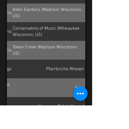
Allen Gardens (Madison Wisconsin,
t-Trio
US)
Conservatory of Music (Milwaukee
t-Trio
Wisconsin, US)
Token Creek (Madison Wisconsin,
t-Trio
US)
trings
Pfarrkirche Wrexen
obias
Köln
hessen
Kongress Palais Kassel
Höhl
Erlöserkirche Kassel-Harleshausen