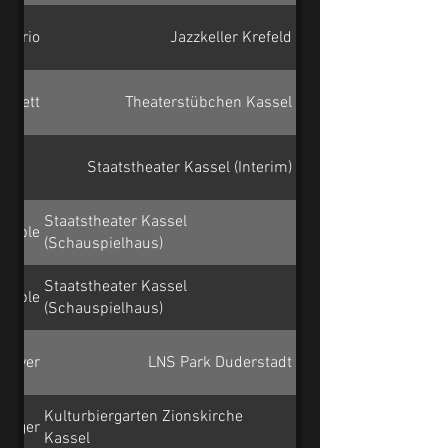
t-Trio
Jazzkeller Krefeld
artett
Theaterstübchen Kassel
Staatstheater Kassel (Interim)
Staatstheater Kassel
emble
(Schauspielhaus)
Staatstheater Kassel
emble
(Schauspielhaus)
nnover
LNS Park Duderstadt
Kulturbiergarten Zionskirche
 Roger
Kassel