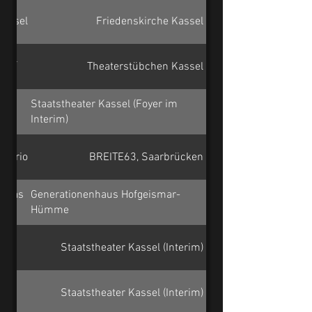
Kassel
Friedenskirche Kassel
Höhl
Theaterstübchen Kassel
&
Staatstheater Kassel (Foyer im
Interim)
t-Trio
BREITE63, Saarbrücken
obias
Generationenhaus Hofgeismar-
Hümme
Staatstheater Kassel (Interim)
Staatstheater Kassel (Interim)